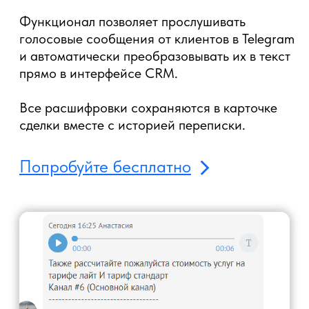
ГИБКОЕ УПРАВЛЕНИЕ ДОСТУПОМ К
ПЕРЕПИСКАМ
Настройка прав
доступа к Telegram-
аккаунтам
Определяйте, кто из пользователей amoCRM
может вести переписку от имени каждого
подключённого аккаунта Telegram.
Виджеты для amoCRM, в том числе Telegram
удобен при работе с несколькими
менеджерами или отделами и помогает
исключить пересечения.