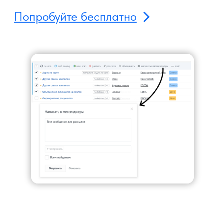
СПИСОК БОНУСОВ
Виджеты на сумму до
430 000 ₽
До 56+ эффективных
решений для бизнеса
Бесплатный аудит
Найдем проблемные области и
выявим точки роста
Тех. поддержка
Поддержка в выделенном
канале связи