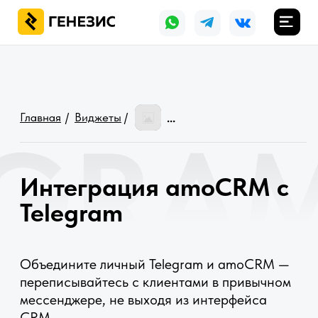
Главная
/
Виджеты
/
...
EGRAM
Интеграция amoCRM с
Telegram
Объедините личный Telegram и amoCRM —
переписывайтесь с клиентами в привычном
мессенджере, не выходя из интерфейса
CRM.
Пишите клиенту первыми из
amoCRM
Переводите голосовые
сообщения в текст