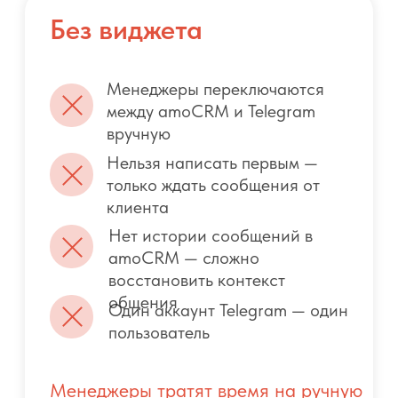
аккаунтов и управлять доступами
Виджет автоматизирует переписку,
ускоряет работу менеджеров,
улучшает контроль и сохраняет всю
коммуникацию в amoCRM.
Виджет окупит вложения уже
в 1-й месяц работы с ним
ОТПРАВКА СООБЩЕНИЙ В TELEGRAM
ПРЯМО ИЗ CRM
Пишите клиенту
первыми из amoCRM
Виджет позволяет инициировать общение с
клиентом в Telegram напрямую из карточки