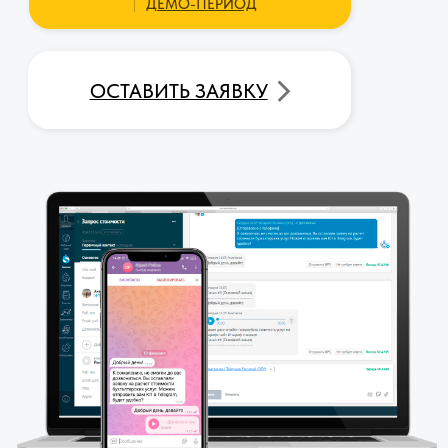
Отзывы клиентов
Якимоти
5.0
Катерина
Суперработоспособная вещь! Можно
придумать немало интересных
Удобно писать клие
автоматизаций, если в паре с телеграм-
Работает прекрасно
ботами его использовать. Техподдерка у
настройкой проблем
Генезиса на высоте. Уже давно виджеты