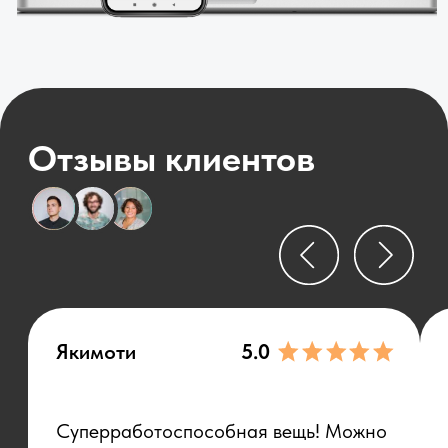
Очень довольны фу
выбираю по разработчику. Только не
используйте для спама. От бана
аккаунта вас и Генезис не спасет!
НАШИМ IT-ПРОДУКТАМ ДОВЕРЯЮТ
19K+
9,87
Установок
Средняя оценка