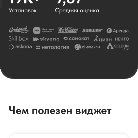
работу, путаются в диалогах, теряют
клиентов, забывают про
договоренности.
С виджетом Интеграция
Telegram с amoCRM
Вся переписка с клиентом —
прямо в карточке сделки в
amoCRM
Менеджер может первым начать
диалог в Telegram прямо из CRM
Вся история диалога
сохраняется в карточке сделки
Можно подключить несколько