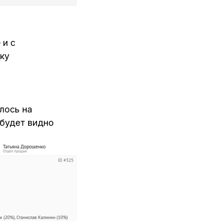
 и с
ку
лось на
 будет видно