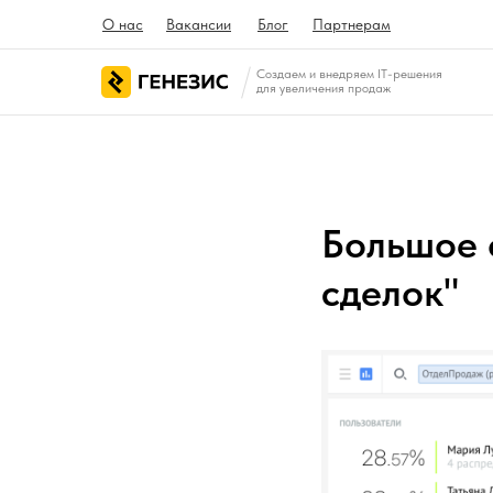
О нас
Вакансии
Блог
Партнерам
Создаем и внедряем IT-решения
для увеличения продаж
Большое 
сделок"