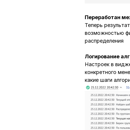
Переработан ме
Теперь результа
возможностью фил
распределения
Логирование ал
Настроек в видже
конкретного мен
какие шаги алгор