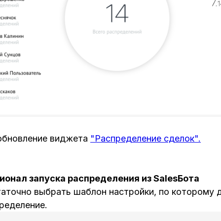
обновление виджета
"Распределение сделок".
онал запуска распределения из SalesБота
таточно выбрать шаблон настройки, по которому
ределение.