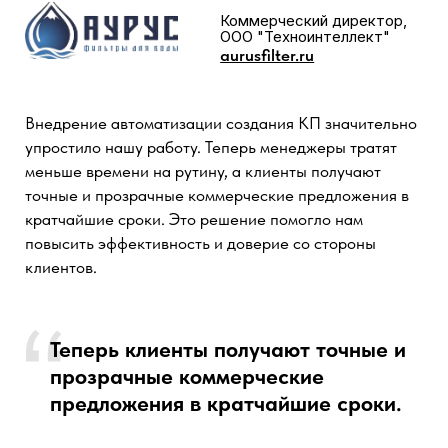
Генеральный директор Great Shkaf
GreatShkaf.ru
Сделали скрытие полей бонусом – большой плюс за
это компании Генезис, благодарен что пошли
навстречу. Да и в принципе приятные бонусы даются
при продлении amoCRM и докупке пользователей
через компанию Генезиз – за это однозначно
рекомендую, это бесспорное преимущество среди
аналогичный компаний на рынке.
Также сама техническая поддержка во время
сопровождения оперативно помогала и отвечала, это
было очень удобно при решении вопросов с
amoCRM.