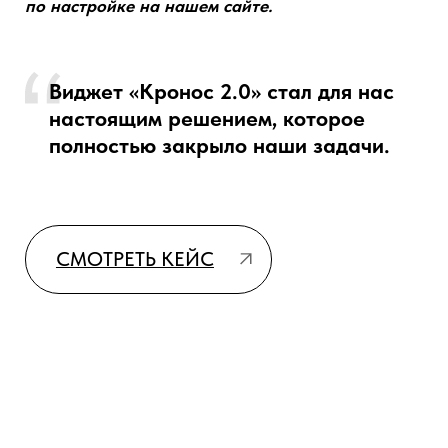
Сотрудники компании "Скилур-Юг
skilurug.ru
Все сотрудники компании профессионалы.
Поставленные задачи решались оперативно по четко
прописанному плану. Отдельное спасибо за
подробное обучение сотрудников!
Искренне благодарим компанию
Генезис за отличную работу!
СМОТРЕТЬ КЕЙС