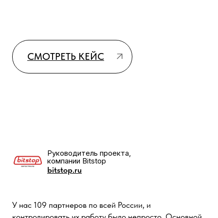
откликаясь на дополнительные запросы и помощь по
настройкам.
Проект на данный момент находится на этапе
запуска, начинаем вести первые реальные сделки, в
планах сопровождение и развитие проекта, в
ближайшей перспективе дальнейшее развитие
аккаунта.
Отдельное спасибо бизнес-аналитику Эдуарду за
отлично проделанную работу.
Компания ULTRA Technologies
решила поменять CRM систему в
компании и после некоторых
исследований решили использовать
решение amoCRM.
СМОТРЕТЬ КЕЙС