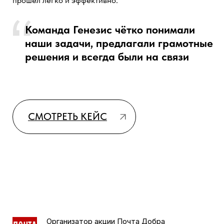
Организатор акции Почта Добра
Спасибо, что помогли нам сделать интеграцию с
Sensei и придумывали нетривиальные варианты
решения наших задач. То, с каким энтузиазмом вы
принялись за реализацию проекта и помогаете нам и
днем и ночью, невозможно оценить словами. Теперь
мы значительно сократили время обработки заявок
от волонтеров.
То, с каким энтузиазмом вы
принялись за реализацию проекта и
помогаете нам и днем и ночью,
невозможно оценить словами
СМОТРЕТЬ КЕЙС