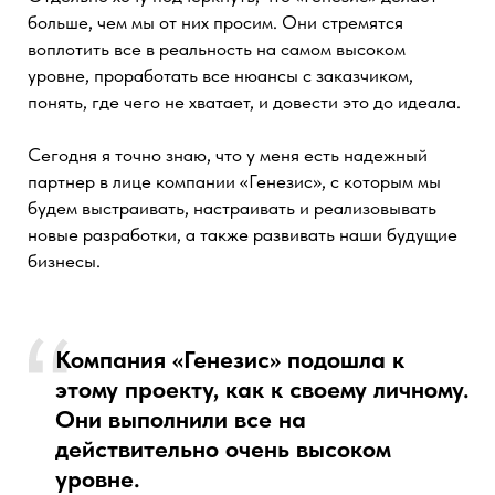
СМОТРЕТЬ КЕЙС
Лучшее внедрение
в средний бизнес
2 МЕСТО
Solution Architect (CIO)
ULTRA Technologies
ultra.az
Обратились в компанию Генезис за внедрением
amoCRM по рекомендации нашего партнёра,
который также сотрудничает с данной компанией
достаточно давно. После согласования сроков и
условий сотрудники приступили к работе, четко
придерживаясь прописанного плана и оперативно