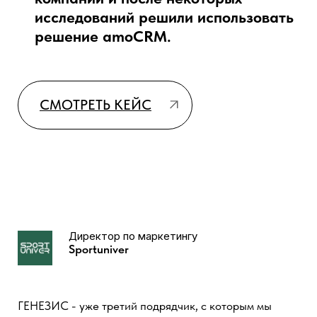
Коммерческий директор,
DK-Trans
dk-trans.ru
Хотим выразить благодарность компании Генезис за
помощь и поддержку. Ранее amoCRM у нас
выглядела, как платный Excel, но с вашей помощью
система стала удобным и функциональным
инструментом. Нам особенно нравится, что вы
понимаете наши задачи, детально прорабатываете
технические задания и реализуете решения
поэтапно. Отдельное спасибо за полезные идеи и
предложения по виджетам с реальными примерами
их применения. За три месяца сопровождения вы
оказали нам значительную помощь и сделали работу
в amoCRM гораздо эффективнее.
Грамотно настроенная CRM
позволяет также обучать новых