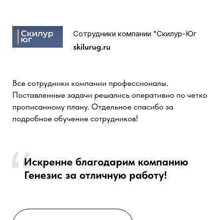
которые действительно работают!
+7
Отправляя заявку, я соглашаюсь с
Политикой
конфиденциальности
и даю согласие на
обработку
персональных данных
.
Отправить
CRM-команда для вашего роста
Почта
hello@gnzs.ru
Телефон