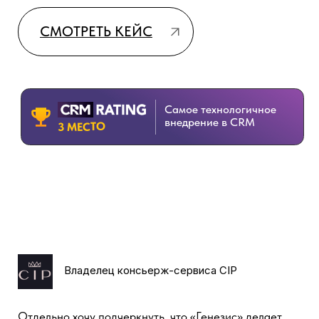
Руководитель проекта,
компании Bitstop
bitstop.ru
У нас 109 партнеров по всей России, и
контролировать их работу было непросто. Основной
запрос – объединить всю партнерскую сеть в едином
окне и получать онлайн-информацию по заявкам. С
внедрением amoCRM рутина ушла, работать стало
удобнее, расходы на рекламу снизились, а конверсия
и число заявок выросли. Отличный результат!
С внедрением amoCRM рутина
ушла, работать стало удобнее,
расходы на рекламу снизились, а
конверсия и число заявок выросли.