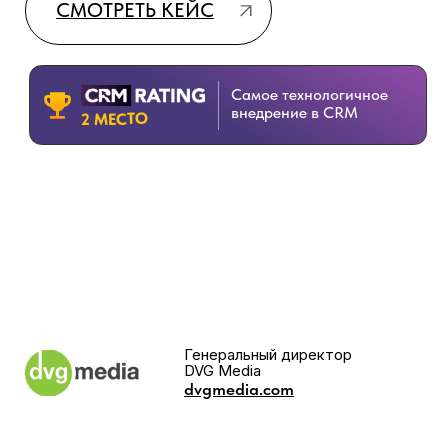
Самое технологичное
внедрение в CRM
3 МЕСТО
Владелец консьерж-сервиса CIP
Отдельно хочу подчеркнуть, что «Генезис» делает
больше, чем мы от них просим. Они стремятся
воплотить все в реальность на самом высоком
уровне, проработать все нюансы с заказчиком,
понять, где чего не хватает, и довести это до идеала.
Сегодня я точно знаю, что у меня есть надежный
партнер в лице компании «Генезис», с которым мы
будем выстраивать, настраивать и реализовывать