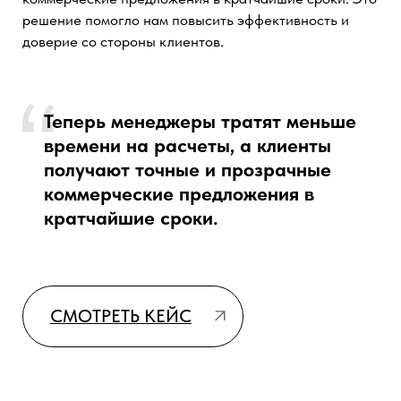
ООО «Лазер Фасад Рус» выражает благодарность
ООО «Генезис». Обратились в компанию для
внедрения amoCRM.
За время нашей совместной работы сотрудники
компании показали себя высокими
профессионалами, которые следят за качеством
выполняемой работы и учитывают пожелания
Заказчика. Также оперативно отвечали на текущие
вопросы и оказывали помощь по настройкам.
Сотрудники компании показали себя
высокими профессионалами,
которые следят за качеством
выполняемой работы и учитывают
пожелания Заказчика.
СМОТРЕТЬ КЕЙС