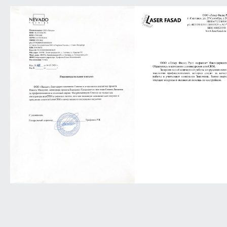
Главный врач, клиника HFE
hfe-hfe.ru
Рассматривали разные варианты, но amoCRM — это
лидеры на рынке. Это гибкая система, которую
можно подстроить под любой бизнес.
С командой Генезис мы её подстроили прямо под