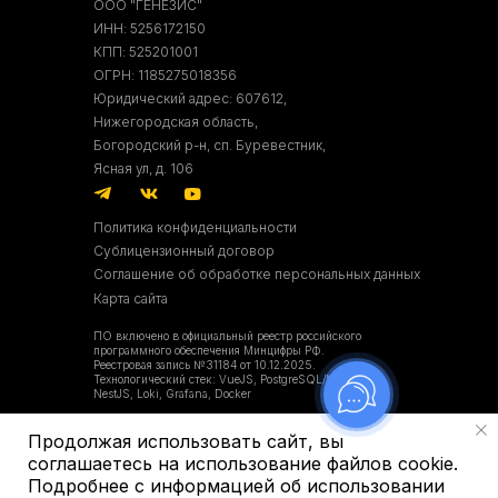
ООО "ГЕНЕЗИС"
ИНН: 5256172150
КПП: 525201001
ОГРН: 1185275018356
Юридический адрес: 607612,
Нижегородская область,
Богородский р-н, сп. Буревестник,
Ясная ул, д. 106
Политика конфиденциальности
Сублицензионный договор
Соглашение об обработке персональных данных
Карта сайта
ПО включено в официальный реестр российского
программного обеспечения Минцифры РФ.
Реестровая запись №31184 от 10.12.2025.
Технологический стек: VueJS, PostgreSQL/MySQL,
NestJS, Loki, Grafana, Docker
ОКВЭД:
Продолжая использовать сайт, вы
Осн.: 62.02 Деятельность консультативная и работы в
области компьютерных технологий
соглашаетесь на использование файлов cookie.
Доп.: 1.01, 2.01.
Подробнее с информацией об использовании