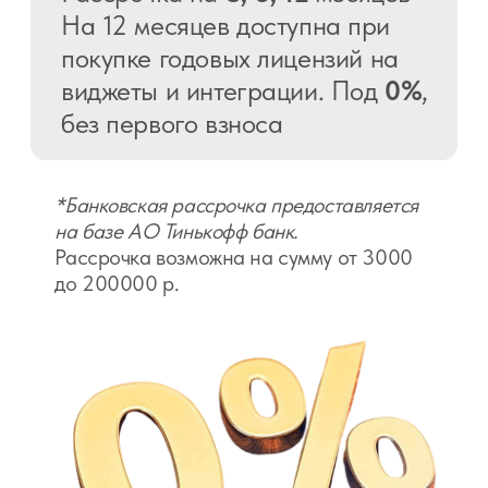
Чтобы оформить рассрочку, свяжитесь с нами
удобным для вас способом.
+7
Отправляя заявку, я соглашаюсь с
Политикой
конфиденциальности
и даю согласие на
обработку
персональных данных
.
Отправить
Почта
hello@gnzs.ru
Телефон
+7 (499) 112-44-46