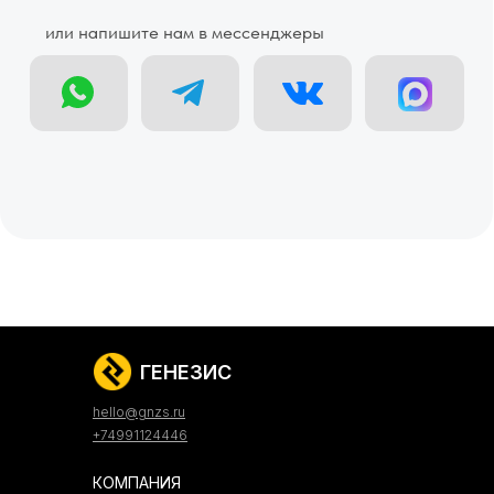
ГЕНЕЗИС
hello@gnzs.ru
+74991124446
КОМПАНИЯ