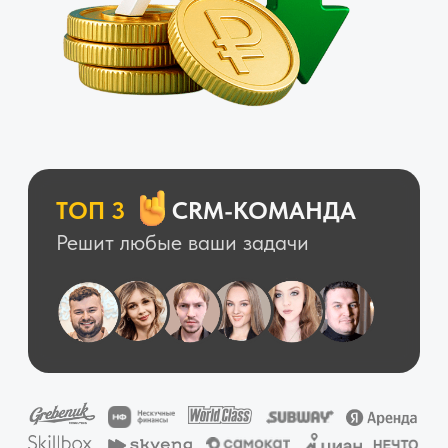
Условия рассрочки
01
Лицензии amoCRM
Рассрочка до
3-х
месяцев
Под
0%
, без первого взноса