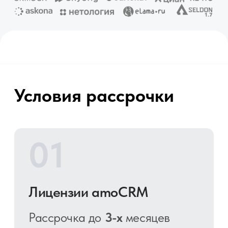
02
Сопровождение
Рассрочка до
3-х
месяцев
Под
0%
, без первого взноса
03
Внедрение amoCRM
Рассрочка на
3
месяца
Под
0%
, без первого взноса