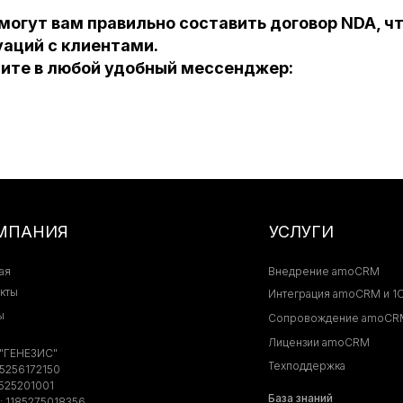
огут вам правильно составить договор NDA, ч
аций с клиентами.
ите в любой удобный мессенджер:
МПАНИЯ
УСЛУГИ
ая
Внедрение amoCRM
кты
Интеграция amoCRM и 1
ы
Сопровождение amoCR
Лицензии amoCRM
"ГЕНЕЗИС"
Техподдержка
5256172150
525201001
База знаний
 1185275018356