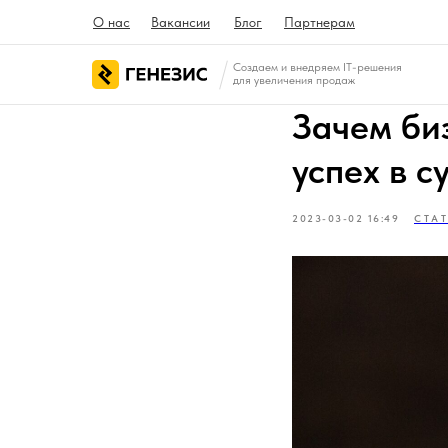
О нас
Вакансии
Блог
Партнерам
Создаем и внедряем IT-решения
для увеличения продаж
Зачем би
успех в 
2023-03-02 16:49
СТА