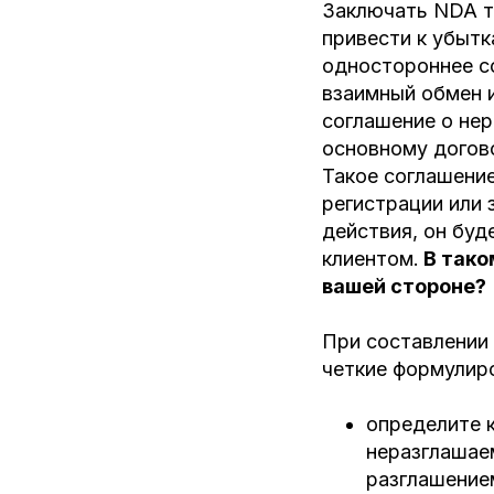
Заключать NDA т
привести к убытк
одностороннее со
взаимный обмен 
соглашение о не
основному догов
Такое соглашени
регистрации или 
действия, он буд
клиентом.
В тако
вашей стороне?
При составлении
четкие формулир
определите 
неразглашае
разглашение