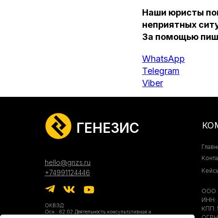
Наши юристы пом
неприятных ситу
За помощью пиш
WhatsApp
Telegram
Viber
ГЕНЕЗИС
КО
Главн
Конта
hello@gnzs.ru
Кейс
+74991124446
ООО 
ИНН: 
ОКВЭД:
КПП: 
Осн.: 62.02 Деятельность консультативная и
ОГРН:
работы в области компьютерных технологий