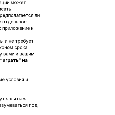
мации может
исать
предполагается ли
к отдельное
к приложение к
ы и не требует
аконом срока
у вами и вашим
“играть” на
ые условия и
ут являться
разумеваться под