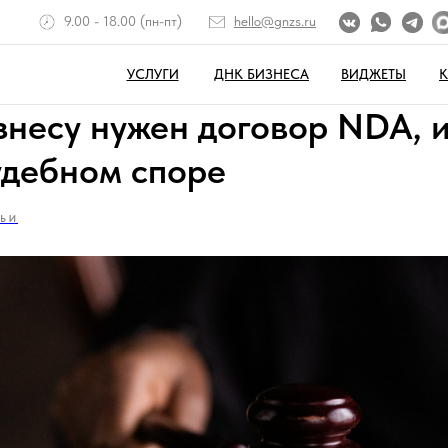
9.00 - 18.00 (пн-пт)
hello@gnzs.ru
УСЛУГИ
ДНК БИЗНЕСА
ВИДЖЕТЫ
знесу нужен договор NDA,
судебном споре
ТЬИ