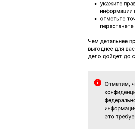
укажите пра
информации 
отметьте то
перестанете 
Чем детальнее пр
выгоднее для вас
дело дойдет до с
Отметим, ч
конфиденци
федерально
информация
это требуе