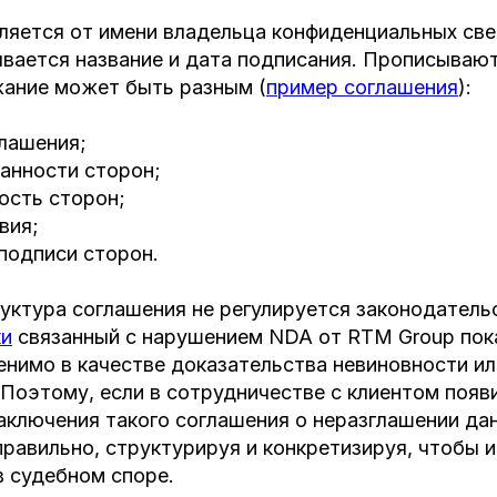
ляется от имени владельца конфиденциальных све
ывается название и дата подписания. Прописываю
ание может быть разным (
пример соглашения
):
лашения;
анности сторон;
ость сторон;
вия;
подписи сторон.
уктура соглашения не регулируется законодател
ки
связанный с нарушением NDA от RTM Group пок
нимо в качестве доказательства невиновности ил
 Поэтому, если в сотрудничестве с клиентом появ
ключения такого соглашения о неразглашении дан
правильно, структурируя и конкретизируя, чтобы 
в судебном споре.