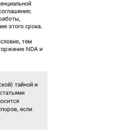
денциальной
соглашения;
работы,
ие этого срока.
словия, тем
сторжение NDA и
кой) тайной и
 статьями
носится
поров, если