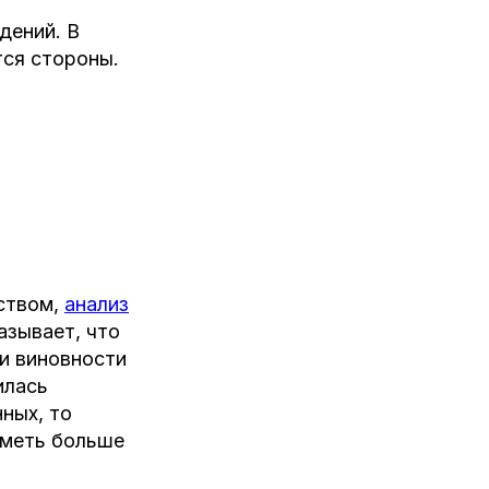
дений. В
тся стороны.
ьством,
анализ
азывает, что
и виновности
илась
ных, то
иметь больше