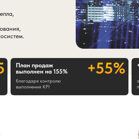
епла,
ования,
госистем.
5
+55%
План продаж
выполнен на 155%
благодаря контролю
выполнения KPI