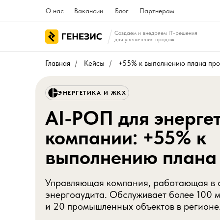
О нас
Вакансии
Блог
Партнерам
Создаем и внедряем IT-решения
для увеличения продаж
Главная
/
Кейсы
/
+55% к выполнению плана про
ЭНЕРГЕТИКА И ЖКХ
AI-РОП для энерге
компании: +55% к
выполнению плана
Управляющая компания, работающая в 
энергоаудита. Обслуживает более 100 
и 20 промышленных объектов в регионе