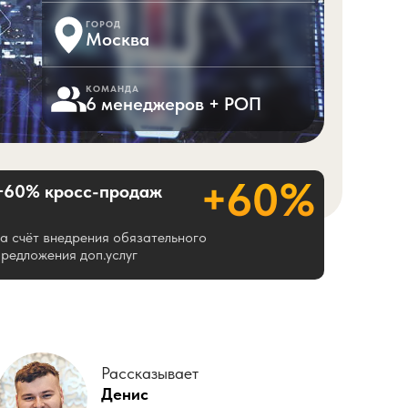
ГОРОД
Москва
КОМАНДА
6 менеджеров + РОП
+60%
+60% кросс-продаж
за счёт внедрения обязательного
предложения доп.услуг
Рассказывает
Денис