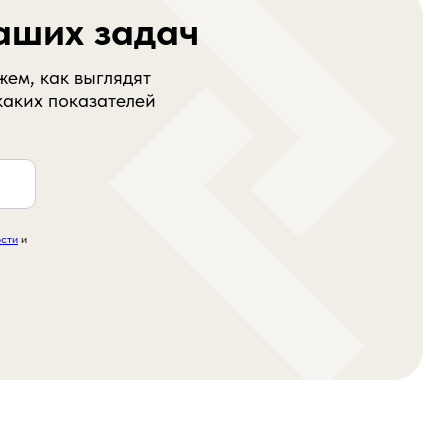
аших задач
ем, как выглядят
аких показателей
ости
и