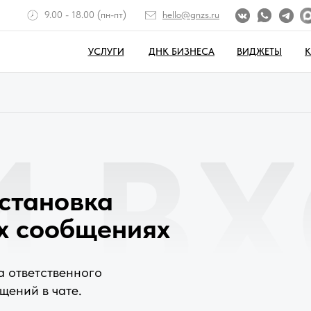
9.00 - 18.00 (пн-пт)
hello@gnzs.ru
УСЛУГИ
ДНК БИЗНЕСА
ВИДЖЕТЫ
И В
по настройке
становка
х сообщениях
а ответственного
щений в чате.