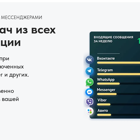
И МЕССЕНДЖЕРАМИ
ч из всех
ации
 при
люченных
r и других.
венно
в вашей