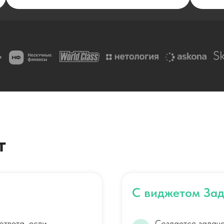
т
С виджетом За
твета, если
Создается задача