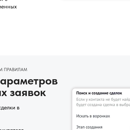
менных
М ПРАВИЛАМ
параметров
х заявок
делки в