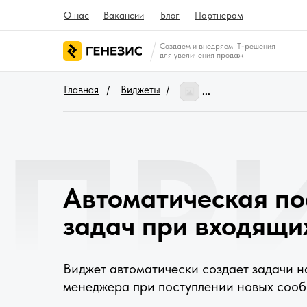
О нас
Вакансии
Блог
Партнерам
Создаем и внедряем IT-решения
для увеличения продаж
Главная
/
Виджеты
/
...
 ПР
Инструкция 
НОВЫЙ ВИДЖЕТ
0
0 ОЦЕНОК
Автоматическая по
задач при входящи
Виджет автоматически создает задачи н
менеджера при поступлении новых сооб