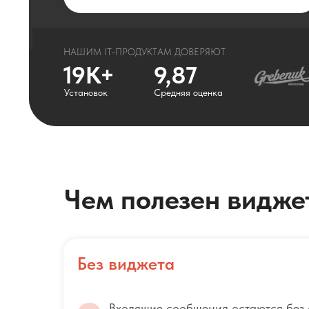
НАШИМ IT-ПРОДУКТАМ ДОВЕРЯЮТ
19K+
9,87
Установок
Средняя оценка
Чем полезен видже
Без виджета
Входящие сообщения остаются без о