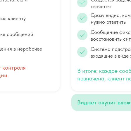
теряется
Сразу видно, ком
тил клиенту
нужно ответить
Сообщение фикси
оке сообщений
восстановить си
ения в нерабочее
Система подстра
входящие в виде 
т контроля
В итоге: каждое соо
ции.
назначена, клиент по
Виджет окупит влож