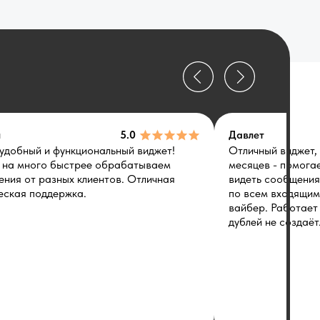
л
5.0
Давлет
удобный и функциональный виджет!
Отличный виджет,
 на много быстрее обрабатываем
месяцев - помога
ния от разных клиентов. Отличная
видеть сообщения 
еская поддержка.
по всем входящим 
вайбер. Работает 
дублей не создаёт