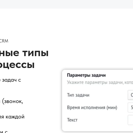
 CRM
ные типы
оцессы
 задач с
 (звонок,
ля каждой
и с