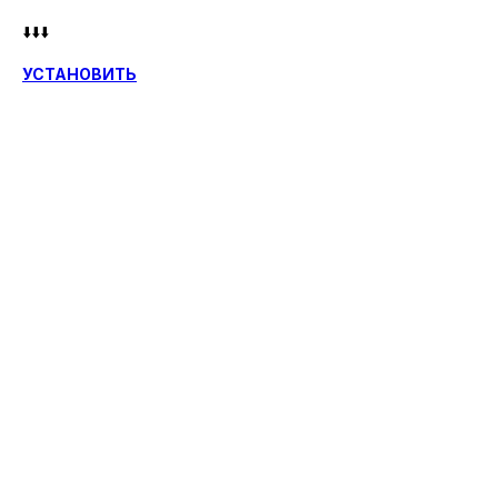
⬇️⬇️⬇️
УСТАНОВИТЬ