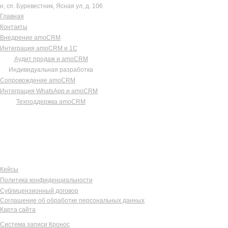
В НОМИНАЦИИ
н, сп. Буревестник, Ясная ул, д. 106
решения, которые действительно работают!
"САМОЕ
Обсудим стратегию
Главная
ЭФФЕКТИВНОЕ
Контакты
ВНЕДРЕНИЕ"
вашего роста
Внедрение amoCRM
Интеграция amoCRM и 1С
Аудит продаж и amoCRM
Индивидуальная разработка
или напишите нам в мессенджеры
Сопровождение amoCRM
Интеграция WhatsApp и amoCRM
Техподдержка amoCRM
ТОП 3
КОМПАНИЯ
ИНТЕГРАТОР ПО
УСЛУГИ
ВЕРСИИ CRM
РЕЙТИНГ
Оттачиваем подходы к
росту продаж в
Кейсы
бизнесе через CRM и
Политика конфиденциальности
Сублицензионный договор
ИТ-инструменты
Соглашение об обработке персональных данных
Карта сайта
Система записи Кронос