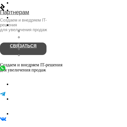
База знаний
Кейсы
СВЯЗАТЬСЯ
Отраслевая экспертиза
Компания
Контакты
Вакансии
О нас
Партнерам
Отзывы
Создаем и внедряем IT-решения
для увеличения продаж
СВЯЗАТЬСЯ