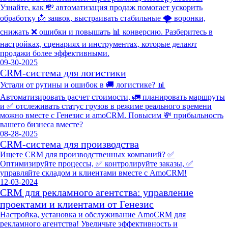
Узнайте, как 💸 автоматизация продаж помогает ускорить
обработку 📩 заявок, выстраивать стабильные 🌪️ воронки,
снижать ❌ ошибки и повышать 📊 конверсию. Разберитесь в
настройках, сценариях и инструментах, которые делают
продажи более эффективными.
09-30-2025
CRM-система для логистики
Устали от рутины и ошибок в 🚚 логистике? 📊
Автоматизировать расчет стоимости, 🚛 планировать маршруты
и ✅ отслеживать статус грузов в режиме реального времени
можно вместе с Генезис и amoCRM. Повысим 💸 прибыльность
вашего бизнеса вместе?
08-28-2025
CRM-система для производства
Ищете CRM для производственных компаний? ✅
Оптимизируйте процессы, ✅ контролируйте заказы, ✅
управляйте складом и клиентами вместе с AmoCRM!
12-03-2024
CRM для рекламного агентства: управление
проектами и клиентами от Генезис
Настройка, установка и обслуживание AmoCRM для
рекламного агентства! Увеличьте эффективность и