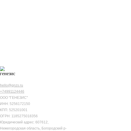
19 126
лицензий наших
виджетов
активировано в
ГЕНЕЗИС
аккаунтах
клиентов
ВИДЖЕТЫ И ИНТЕГРАЦИИ
hello@gnzs.ru
+74991124446
ООО "ГЕНЕЗИС"
ИНН: 5256172150
CRM-команда для вашего
роста
КПП: 525201001
ОГРН: 1185275018356
1
Юридический адрес: 607612,
Оставьте заявку и мы покажем реальные
МЕСТО
Нижегородская область, Богородский р-
кейсы из вашей ниши и поможем подобрать