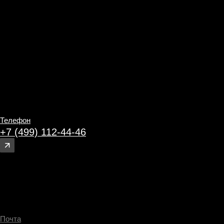
ГЕНЕЗИС
C 2017 года увеличиваем продажи в
бизнесе, внедряя эффективные
инструменты
Подробнее о нас