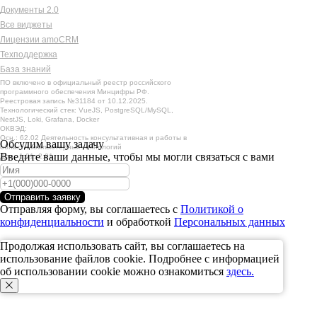
Документы 2.0
Все виджеты
Лицензии amoCRM
Техподдержка
База знаний
ПО включено в официальный реестр российского
программного обеспечения Минцифры РФ.
Реестровая запись №31184 от 10.12.2025.
Технологический стек: VueJS, PostgreSQL/MySQL,
NestJS, Loki, Grafana, Docker
ОКВЭД:
Осн.: 62.02 Деятельность консультативная и работы в
Обсудим вашу задачу
области компьютерных технологий
Введите ваши данные, чтобы мы могли связаться с вами
Доп.: 1.01, 2.01.
Команда системных аналитиков
найдет решение любых ваших
задач
Отправить заявку
Оставьте заявку и мы поможем вам с
Отправляя форму, вы соглашаетесь с
Политикой о
настройкой виджета
конфиденциальности
и обработкой
Персональных данных
Помощь с настройкой
Продолжая использовать сайт, вы соглашаетесь на
использование файлов cookie. Подробнее с информацией
об использовании cookie можно ознакомиться
здесь.