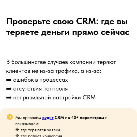
О нас
Генезис - помогаем системно увеличивать
Проверьте свою CRM: где вы
продажи
С 2017 года мы помогаем бизнесу находить точки
теряете деньги прямо сейчас
роста в процессах продаж и работать эффективнее,
внедряя amoCRM и лучшие ИТ-решения.
Кейсы
Отзывы
Услуги
Виджеты
В большинстве случаев компании теряют
клиентов не из-за трафика, а из-за:
➡️
ошибок в процессах
Перейти в блог
➡️
отсутствия контроля
➡️
неправильной настройки CRM
Мы проводим
аудит
CRM по 40+ параметрам
и
Есть вопросы? Напишите нам
показываем:
🔷 где теряются заявки
🔷 где падает конверсия