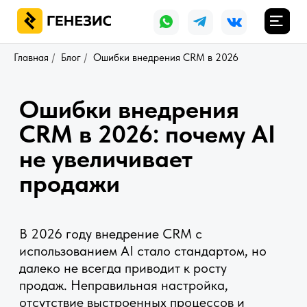
Главная
/
Блог
/
Ошибки внедрения CRM в 2026
Ошибки внедрения
CRM в 2026: почему AI
не увеличивает
продажи
В 2026 году внедрение CRM с
использованием AI стало стандартом, но
далеко не всегда приводит к росту
продаж. Неправильная настройка,
отсутствие выстроенных процессов и
завышенные ожидания от технологий
часто сводят результат к нулю.
Разбор типичных ошибок внедрения CRM
и использования AI помогает понять,
почему система не даёт эффекта, и как
выстроить процессы так, чтобы