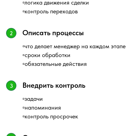
▫️логика движения сделки
▫️контроль переходов
Описать процессы
▫️что делает менеджер на каждом этапе
▫️сроки обработки
▫️обязательные действия
Внедрить контроль
▫️задачи
▫️напоминания
▫️контроль просрочек