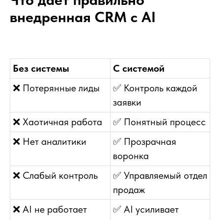
внедренная CRM с AI
Без системы
С системой
❌
Потерянные лиды
✅
Контроль каждой
заявки
❌
Хаотичная работа
✅
Понятный процесс
❌
Нет аналитики
✅
Прозрачная
воронка
❌
Слабый контроль
✅
Управляемый отдел
продаж
Покажем все возможности
для вашего бизнеса
❌
AI не работает
✅
AI усиливает
Оставьте заявку, и мы за
60 минут онлайн-