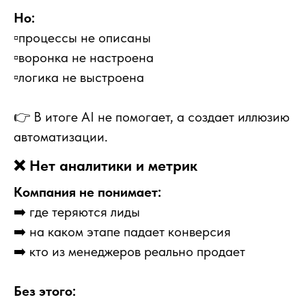
Но:
▫️процессы не описаны
▫️воронка не настроена
▫️логика не выстроена
👉 В итоге AI не помогает, а создает иллюзию
автоматизации.
❌ Нет аналитики и метрик
Компания не понимает:
➡️
где теряются лиды
➡️
на каком этапе падает конверсия
➡️
кто из менеджеров реально продает
Без этого: