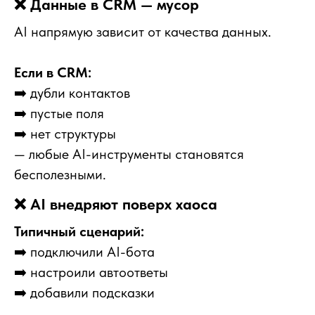
❌ Данные в CRM — мусор
AI напрямую зависит от качества данных.
Контроль качества отдела продаж
Если в CRM:
Найдем, где теряются клиенты, выстроим
➡️ дубли контактов
систему контроля и превратим отдел продаж
в управляемую систему.
➡️ пустые поля
➡️ нет структуры
ПОДРОБНЕЕ
— любые AI-инструменты становятся
бесполезными.
❌ AI внедряют поверх хаоса
Типичный сценарий:
➡️
подключили AI-бота
➡️
настроили автоответы
➡️
добавили подсказки