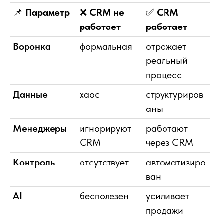
📌
Параметр
❌
CRM не
✅
CRM
работает
работает
Воронка
формальная
отражает
реальный
процесс
Данные
хаос
структуриров
аны
Менеджеры
игнорируют
работают
CRM
через CRM
Контроль
отсутствует
автоматизиро
ван
AI
бесполезен
усиливает
продажи