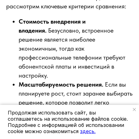
рассмотрим ключевые критерии сравнения:
Стоимость внедрения и
владения.
Безусловно, встроенное
решение является наиболее
экономичным, тогда как
профессиональные телефонии требуют
абонентской платы и инвестиций в
настройку.
Масштабируемость решения.
Если вы
планируете рост, стоит заранее выбирать
решение, которое позволит легко
добавлять новых пользователей и номера
Продолжая использовать сайт, вы
соглашаетесь на использование файлов cookie.
без потери качества сервиса.
Подробнее с информацией об использовании
Соответствие отраслевым
cookie можно ознакомиться
здесь.
требованиям.
Для некоторых сфер