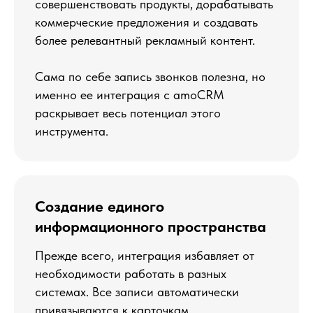
совершенствовать продукты, дорабатывать
коммерческие предложения и создавать
более релевантный рекламный контент.
Сама по себе запись звонков полезна, но
именно ее интеграция с amoCRM
раскрывает весь потенциал этого
инструмента.
Создание единого
информационного пространства
Прежде всего, интеграция избавляет от
необходимости работать в разных
Сколько стоит amoCRM?
системах. Все записи автоматически
Подробное описание тарифов и
калькулятор стоимости
привязываются к карточкам